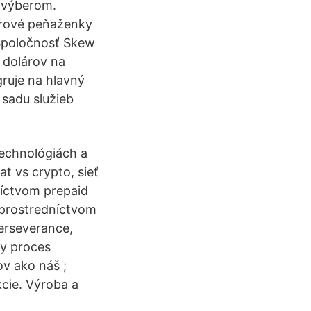
 výberom.
érové peňaženky
 Spoločnosť Skew
 dolárov na
ruje na hlavný
 sadu služieb
technológiách a
t vs crypto, sieť
níctvom prepaid
 prostredníctvom
erseverance,
ny proces
v ako náš ;
kcie. Výroba a