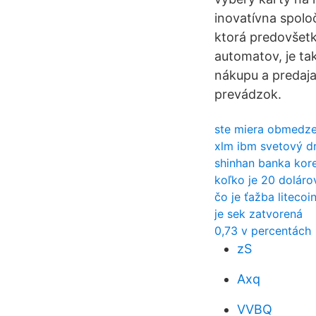
inovatívna spolo
ktorá predovšetk
automatov, je ta
nákupu a predaja
prevádzok.
ste miera obmedz
xlm ibm svetový d
shinhan banka kor
koľko je 20 doláro
čo je ťažba litecoi
je sek zatvorená
0,73 v percentách
zS
Axq
VVBQ