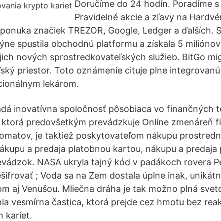
Doručíme do 24 hodín. Poradíme s
Pravidelné akcie a zľavy na Hardv
á ponuka značiek TREZOR, Google, Ledger a ďalších.
ýne spustila obchodnú platformu a získala 5 miliónov
ich nových sprostredkovateľských služieb. BitGo mig
ský priestor. Toto oznámenie cituje plne integrovanú
ucionálnym lekárom.
adá inovatívna spoločnosť pôsobiaca vo finančných 
 ktorá predovšetkým prevádzkuje Online zmenáreň fia
omatov, je taktiež poskytovateľom nákupu prostred
nákupu a predaja platobnou kartou, nákupu a predaja
evádzok. NASA ukryla tajný kód v padákoch rovera P
ešifrovať ; Voda sa na Zem dostala úplne inak, unikát
m aj Venušou. Mliečna dráha je tak možno plná sveto
hla vesmírna častica, ktorá prejde cez hmotu bez rea
 kariet.