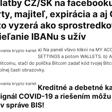
latby CZ/SK na facebooku,
rty, majiteľ, expirácia a a
to vyzerá ako sprostredk
ieľanie IBANu s užív
a) Na paneli vľavo klikni na MY A
SETTINGS a potom WALLETS. b) Ak 
itcoinu, stačí do políčka Bitcoin zadať kód tvojej Bi
olnej časti obrazovky.
Kreditné a debetné k
signál COVID-19 a riešením môžu
v správe BIS!