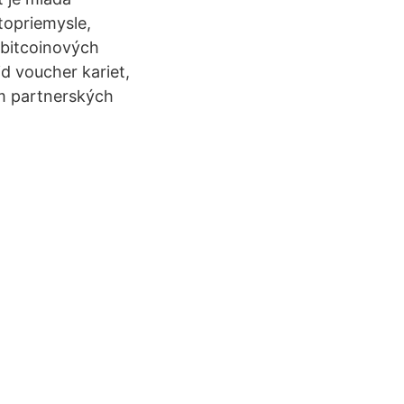
topriemysle,
 bitcoinových
d voucher kariet,
om partnerských