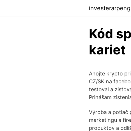
investerarpeng
Kód sp
kariet
Ahojte krypto pr
CZ/SK na faceboo
testoval a zisťov
Prinášam zisteni
Výroba a potlač p
marketingu a fir
produktov a odlí