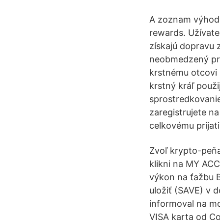
A zoznam výhod pr
rewards. Užívate
získajú dopravu 
neobmedzený prí
krstnému otcovi 
krstný kráľ použi
sprostredkovanie
zaregistrujete n
celkovému prijat
Zvoľ krypto-peňa
klikni na MY AC
výkon na ťažbu B
uložiť (SAVE) v d
informoval na mo
VISA karta od Co