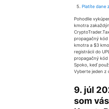
Platíte dane 
Pohodlie vykúpe
kmotra zakaždým,
CryptoTrader.Tax
propagačný kód 
kmotra a $3 kmot
registrácii do UP
propagačný kód U
Spoko, keď použ
Vyberte jeden z 
9. júl 2
som vás