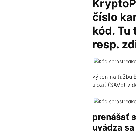
KryptoP
číslo ka
kód. Tu 
resp. zd
výkon na ťažbu B
uložiť (SAVE) v d
prenášať 
uvádza sa 