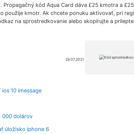
et. Propagačný kód Aqua Card dáva £25 kmotra a £2
 použije kmotr. Ak chcete ponuku aktivovať, pri regi
 odkaz na sprostredkovanie alebo skopírujte a prilep
29.07.2021
 ios 10 imessage
 000 dolárov
ť úložisko iphone 6