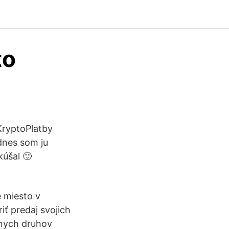
to
 KryptoPlatby
dnes som ju
kúšal 🙂
é miesto v
ť predaj svojich
znych druhov