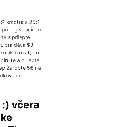
10% kmotra a 25%
ri registrácii do
te a prilepte
Libra dáva $3
u aktivovať, pri
írujte a prilepte
 sp Zarobte 5€ na
dkovanie.
 :) včera
nke