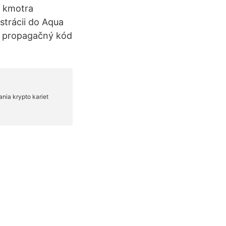
5 kmotra
strácii do Aqua
te propagačný kód