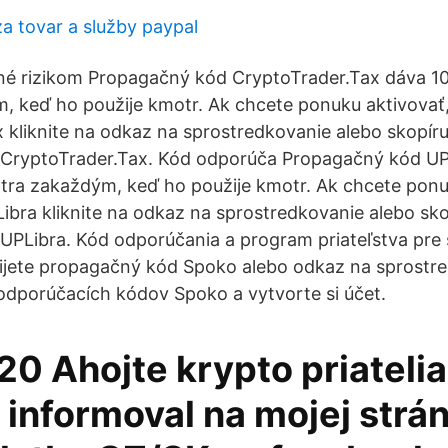
za tovar a služby paypal
né rizikom Propagačný kód CryptoTrader.Tax dáva 
 keď ho použije kmotr. Ak chcete ponuku aktivovať, p
 kliknite na odkaz na sprostredkovanie alebo skopíruj
CryptoTrader.Tax. Kód odporúča Propagačný kód UP
ra zakaždým, keď ho použije kmotr. Ak chcete ponuk
Libra kliknite na odkaz na sprostredkovanie alebo skop
PLibra. Kód odporúčania a program priateľstva pre
ijete propagačný kód Spoko alebo odkaz na sprostre
odporúčacích kódov Spoko a vytvorte si účet.
020 Ahojte krypto priatelia
 informoval na mojej strá