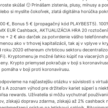
roste skúšal 🙂 Prinášam zistenia, plusy, mínusy a po
alebo si myslíte čokoľvek, zlatá digitálna horúčka pok
300 €, Bonus 5 € (propagačný kód PLAYBEST5). 100
UMX EUR Cashback, AKTUALIZÁCIA HRA 20 roztočení 
síne + 2 € ako darček za potvrdenie vášho telefónneh
enou ako v trhovej kapitalizácii, tak aj v vplyve v kr
d roku 2020 ethereum chrbticou sektoru decentraliz
Fi). Kryptomenu je možné ľahko kúpiť na viacerých 
ny. Krypto priemysel pokračuje v boji s koronavíru
 pomáha v boji proti koronavírusu.
dpovieme na najčastejšiu otázku v súvislosti s virtu
ť s A zoznam výhod pre držiteľov kariet súperí s niek
 Visa rewards. Užívatelia si môžu vychutnať používani
v, získajú dopravu zdarma, získajú až 2% cashback 
neobmedzený prístup na letiskový salónik. Bitcoinma