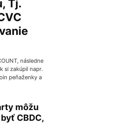
 Tj.
j CVC
ovanie
CCOUNT, následne
si zakúpil napr.
tcoin peňaženky a
arty môžu
 byť CBDC,