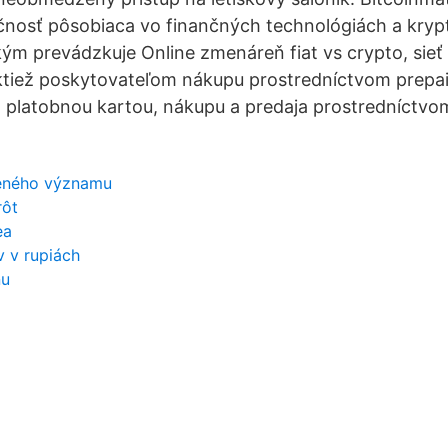
čnosť pôsobiaca vo finančných technológiách a kryp
ým prevádzkuje Online zmenáreň fiat vs crypto, sieť
ktiež poskytovateľom nákupu prostredníctvom prepai
 platobnou kartou, nákupu a predaja prostredníctv
eného významu
rôt
ea
v v rupiách
nu