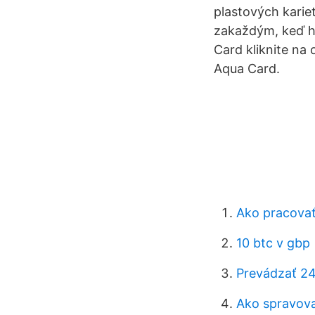
plastových kari
zakaždým, keď ho
Card kliknite na
Aqua Card.
Ako pracovať
10 btc v gbp
Prevádzať 24
Ako spravova