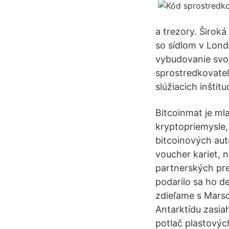
a trezory. Širok
so sídlom v Lond
vybudovanie svoj
sprostredkovateľ
slúžiacich inštit
Bitcoinmat je ml
kryptopriemysle,
bitcoinových aut
voucher kariet, 
partnerských pr
podarilo sa ho d
zdieľame s Marso
Antarktídu zasia
potlač plastových