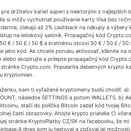
e držiteľov kariet súperí s niektorými z najlepších k
lia si môžu vychutnať používanie karty Visa bez ročn
zdarma, získajú až 2% cashback na nákupy a výbery 
stup na letiskový salónik. Propagačný kód Crypto.
50 € / 50 £ / 50 $ a krstnému otcovi 50 € / 50 £ / 5
je jeho kód. Ak chcete ponuku aktivovať, kliknite na
 alebo skopírujte a prilepte propagačný kód Crypto.
a stránke Crypto.com. Popularita debetných krypto k
iu kryptomien .
ženku, kam ti vyťažené kryptomeny budú chodiť. a) 
COUNT, následne SETTINGS a potom WALLETS. b) Ak s
itcoinu, stačí do políčka Bitcoin zadať kód tvojej Bi
olnej časti obrazovky. Ahojte krypto priatelia 🙂 vče
jej stránke KryptoPlatby CZ/SK na facebooku, že mi 
inbase.A dnes som ju testoval a zisťoval jej možnosti