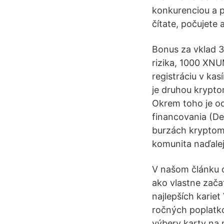
konkurenciou a p
čítate, počujete 
Bonus za vklad 
rizika, 1000 XN
registráciu v ka
je druhou kryptom
Okrem toho je o
financovania (De
burzách kryptome
komunita naďalej
V našom článku o
ako vlastne zača
najlepších kariet
ročných poplatko
výbery karty na 