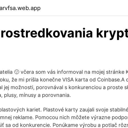
arvfsa.web.app
rostredkovania kryp
iatelia 🙂 včera som vás informoval na mojej stránke
ku, že mi prišla konečne VISA karta od Coinbase.A 
al jej možnosti, porovnával s konkurenciou a proste s
a, plusy, mínusy a porovnania.
lastových kariet. Plastové karty zaujali svoje stabiln
emnej reklame. Pomocou nich môžete výrazne podpori
šiť sa od konkurencie. Ponúkame výrobu a potlač rô