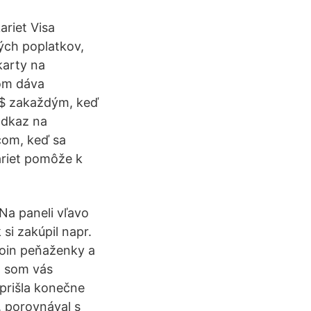
ariet Visa
ých poplatkov,
karty na
com dáva
0 $ zakaždým, keď
 odkaz na
com, keď sa
ariet pomôže k
Na paneli vľavo
i zakúpil napr.
tcoin peňaženky a
ra som vás
prišla konečne
, porovnával s