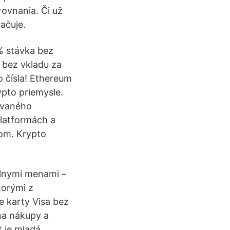
rovnania. Či už
račuje.
% stávka bez
bez vkladu za
o čísla! Ethereum
ypto priemysle.
ovaného
platformách a
som. Krypto
álnymi menami –
torými z
e karty Visa bez
na nákupy a
t je mladá