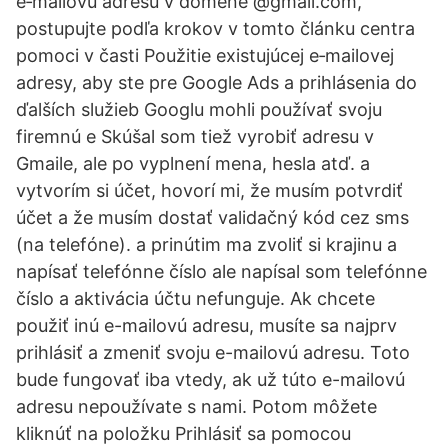
e‑mailovú adresu v doméne @gmail.com,
postupujte podľa krokov v tomto článku centra
pomoci v časti Použitie existujúcej e‑mailovej
adresy, aby ste pre Google Ads a prihlásenia do
ďalších služieb Googlu mohli používať svoju
firemnú e Skúšal som tiež vyrobiť adresu v
Gmaile, ale po vyplnení mena, hesla atď. a
vytvorím si účet, hovorí mi, že musím potvrdiť
účet a že musím dostať validačný kód cez sms
(na telefóne). a prinútim ma zvoliť si krajinu a
napísať telefónne číslo ale napísal som telefónne
číslo a aktivácia účtu nefunguje. Ak chcete
použiť inú e-mailovú adresu, musíte sa najprv
prihlásiť a zmeniť svoju e-mailovú adresu. Toto
bude fungovať iba vtedy, ak už túto e-mailovú
adresu nepoužívate s nami. Potom môžete
kliknúť na položku Prihlásiť sa pomocou