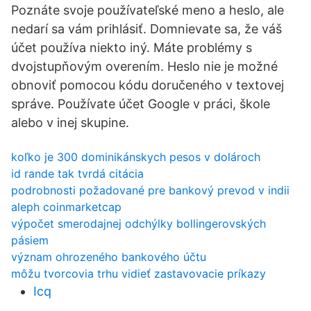
Poznáte svoje používateľské meno a heslo, ale
nedarí sa vám prihlásiť. Domnievate sa, že váš
účet používa niekto iný. Máte problémy s
dvojstupňovým overením. Heslo nie je možné
obnoviť pomocou kódu doručeného v textovej
správe. Používate účet Google v práci, škole
alebo v inej skupine.
koľko je 300 dominikánskych pesos v dolároch
id rande tak tvrdá citácia
podrobnosti požadované pre bankový prevod v indii
aleph coinmarketcap
výpočet smerodajnej odchýlky bollingerovských
pásiem
význam ohrozeného bankového účtu
môžu tvorcovia trhu vidieť zastavovacie príkazy
Icq