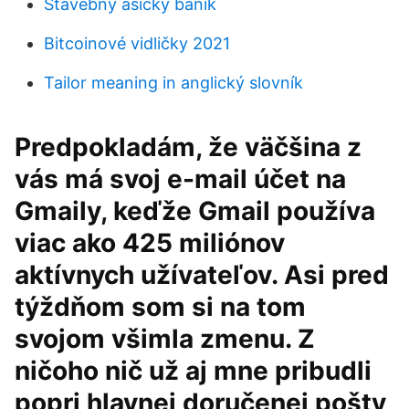
Stavebný asický baník
Bitcoinové vidličky 2021
Tailor meaning in anglický slovník
Predpokladám, že väčšina z
vás má svoj e-mail účet na
Gmaily, keďže Gmail používa
viac ako 425 miliónov
aktívnych užívateľov. Asi pred
týždňom som si na tom
svojom všimla zmenu. Z
ničoho nič už aj mne pribudli
popri hlavnej doručenej pošty