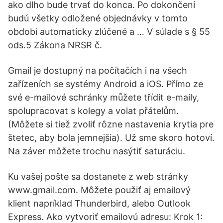
ako dlho bude trvať do konca. Po dokončení
budú všetky odložené objednávky v tomto
období automaticky zlúčené a … V súlade s § 55
ods.5 Zákona NRSR č.
Gmail je dostupný na počítačích i na všech
zařízeních se systémy Android a iOS. Přímo ze
své e-mailové schránky můžete třídit e-maily,
spolupracovat s kolegy a volat přátelům.
(Môžete si tiež zvoliť rôzne nastavenia krytia pre
štetec, aby bola jemnejšia). Už sme skoro hotoví.
Na záver môžete trochu nasýtiť saturáciu.
Ku vašej pošte sa dostanete z web stránky
www.gmail.com. Môžete použiť aj emailový
klient napríklad Thunderbird, alebo Outlook
Express. Ako vytvoriť emailovú adresu: Krok 1: