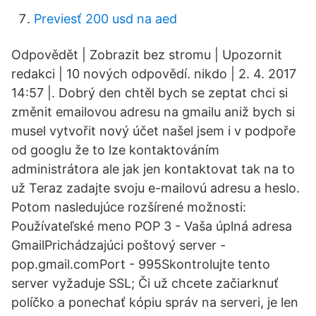
Previesť 200 usd na aed
Odpovědět | Zobrazit bez stromu | Upozornit
redakci | 10 nových odpovědí. nikdo | 2. 4. 2017
14:57 |. Dobrý den chtěl bych se zeptat chci si
změnit emailovou adresu na gmailu aniž bych si
musel vytvořit nový účet našel jsem i v podpoře
od googlu že to lze kontaktováním
administrátora ale jak jen kontaktovat tak na to
už Teraz zadajte svoju e-mailovú adresu a heslo.
Potom nasledujúce rozšírené možnosti:
Používateľské meno POP 3 - Vaša úplná adresa
GmailPrichádzajúci poštový server -
pop.gmail.comPort - 995Skontrolujte tento
server vyžaduje SSL; Či už chcete začiarknuť
políčko a ponechať kópiu správ na serveri, je len