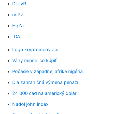
DLJyR
uoPv
HqZa
tDA
Logo kryptomeny api
Váhy mince ico kúpiť
Počasie v západnej afrike nigéria
Dia zahraničná výmena peňazí
24 000 cad na americký dolár
Nadol john index