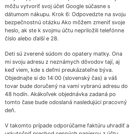
môžu vytvoriť svoj účet Google súčasne s
dátumom nákupu. Krok 6: Odpovedzte na svoju
bezpečnostnú otázku Ako môžem zmeniť svoje
heslo, ak ste k svojmu účtu nepriložili telefónne
číslo alebo ďalší e 28.
Deti sú zverené súdom do opatery matky. Ona
mi svoju adresu z neznámych dôvodov tají, aj
keď viem, kde s deťmi preukázateľne býva.
Objednajte si do 14:00 (slovenský čas) a váš
tovar bude doručený na vami vybranú adresu do
48 hodín. Akákoľvek objednávka zadaná po
tomto čase bude odoslaná nasledujúci pracovný
deň.
V takomto prípade odporúčame faktúru uhradiť a
uskutočniť prechod cenných papierov z účtu