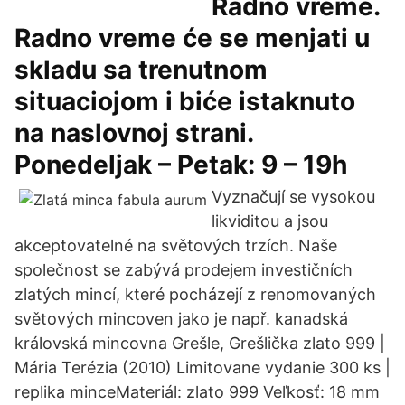
Radno vreme.
Radno vreme će se menjati u
skladu sa trenutnom
situaciojom i biće istaknuto
na naslovnoj strani.
Ponedeljak – Petak: 9 – 19h
Vyznačují se vysokou
likviditou a jsou
akceptovatelné na světových trzích. Naše
společnost se zabývá prodejem investičních
zlatých mincí, které pocházejí z renomovaných
světových mincoven jako je např. kanadská
královská mincovna Grešle, Grešlička zlato 999 |
Mária Terézia (2010) Limitovane vydanie 300 ks |
replika minceMateriál: zlato 999 Veľkosť: 18 mm