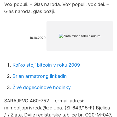
Vox populi. – Glas naroda. Vox populi, vox dei. –
Glas naroda, glas božji.
19.10.2020
Koľko stojí bitcoin v roku 2009
Brian armstrong linkedin
Živé dogecoinové hodinky
SARAJEVO 460-752 ili e-mail adresi:
min.poljoprivreda@zdk.ba. (Sl-643/15-F) Bjelica
/-/ Zlata, Dvije registarske tablice br. O20-M-047,