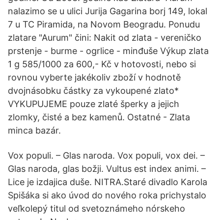
nalazimo se u ulici Jurija Gagarina borj 149, lokal
7 u TC Piramida, na Novom Beogradu. Ponudu
zlatare "Aurum" čini: Nakit od zlata - vereničko
prstenje - burme - ogrlice - minđuše Výkup zlata
1 g 585/1000 za 600,- Kč v hotovosti, nebo si
rovnou vyberte jakékoliv zboží v hodnotě
dvojnásobku částky za vykoupené zlato*
VYKUPUJEME pouze zlaté šperky a jejich
zlomky, čisté a bez kamenů. Ostatné - Zlata
minca bazár.
Vox populi. – Glas naroda. Vox populi, vox dei. –
Glas naroda, glas božji. Vultus est index animi. –
Lice je izdajica duše. NITRA.Staré divadlo Karola
Spišáka si ako úvod do nového roka prichystalo
veľkolepý titul od svetoznámeho nórskeho