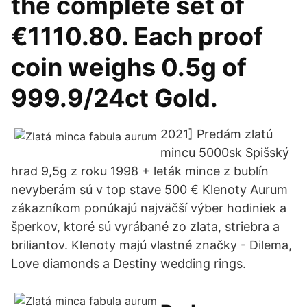
the complete set of
€1110.80. Each proof
coin weighs 0.5g of
999.9/24ct Gold.
2021] Predám zlatú
mincu 5000sk Spišský
hrad 9,5g z roku 1998 + leták mince z bublín
nevyberám sú v top stave 500 € Klenoty Aurum
zákazníkom ponúkajú najväčší výber hodiniek a
šperkov, ktoré sú vyrábané zo zlata, striebra a
briliantov. Klenoty majú vlastné značky - Dilema,
Love diamonds a Destiny wedding rings.