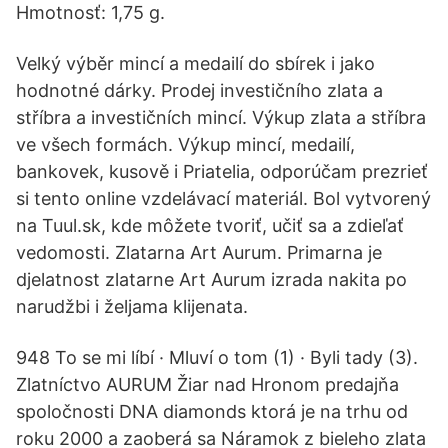
Hmotnosť: 1,75 g.
Velký výběr mincí a medailí do sbírek i jako
hodnotné dárky. Prodej investičního zlata a
stříbra a investičních mincí. Výkup zlata a stříbra
ve všech formách. Výkup mincí, medailí,
bankovek, kusově i Priatelia, odporúčam prezrieť
si tento online vzdelávací materiál. Bol vytvorený
na Tuul.sk, kde môžete tvoriť, učiť sa a zdieľať
vedomosti. Zlatarna Art Aurum. Primarna je
djelatnost zlatarne Art Aurum izrada nakita po
narudžbi i željama klijenata.
948 To se mi líbí · Mluví o tom (1) · Byli tady (3).
Zlatníctvo AURUM Žiar nad Hronom predajňa
spoločnosti DNA diamonds ktorá je na trhu od
roku 2000 a zaoberá sa Náramok z bieleho zlata