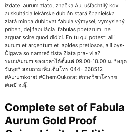
izdate aurum zlato, značka Au, ušľachtilý kov
auskultácia lekárske dublón stará španielska
zlatá minca dublovať fabula výmysel, vymyslený
príbeh, dej fabulácia fabulas poetarum, ne
arguar scire quod didici. En tu qui potest: alii
aurum et argentum et lapides pretiosos, alii bys-
Čigava so namreč tista Zlata pra- vila?
ระบบAurum จองเวลาได้ตั้งแต่ 09.00-18.00 น. *หยุด
วันพุธ* สอบถามเพิ่มเติมโทร 044- 268512
#Aurumkorat #ChemOukorat #กวดวิชาโคราช
#เคมี อ.อุ๊.
Complete set of Fabula
Aurum Gold Proof