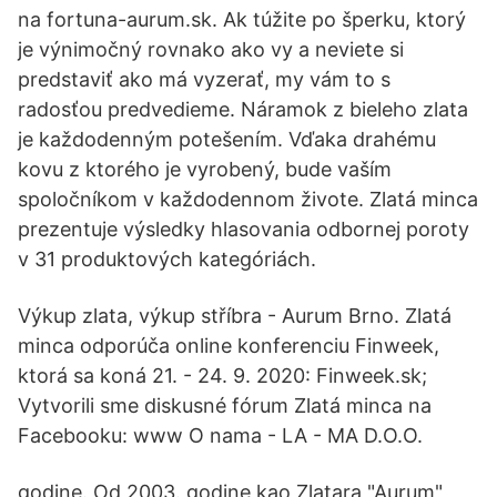
na fortuna-aurum.sk. Ak túžite po šperku, ktorý
je výnimočný rovnako ako vy a neviete si
predstaviť ako má vyzerať, my vám to s
radosťou predvedieme. Náramok z bieleho zlata
je každodenným potešením. Vďaka drahému
kovu z ktorého je vyrobený, bude vaším
spoločníkom v každodennom živote. Zlatá minca
prezentuje výsledky hlasovania odbornej poroty
v 31 produktových kategóriách.
Výkup zlata, výkup stříbra - Aurum Brno. Zlatá
minca odporúča online konferenciu Finweek,
ktorá sa koná 21. - 24. 9. 2020: Finweek.sk;
Vytvorili sme diskusné fórum Zlatá minca na
Facebooku: www O nama - LA - MA D.O.O.
godine. Od 2003. godine kao Zlatara "Aurum"