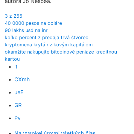
autora Jo Nesbøa.
3 z 255
40 0000 pesos na doláre
90 lakhs usd na inr
koľko percent z predaja trvá štvorec
kryptomena krytá rizikovým kapitálom
okamžite nakupujte bitcoinové peniaze kreditnou
kartou
lt
CXmh
ueE
GR
Pv
Na vysokej úrovni všetkých čias