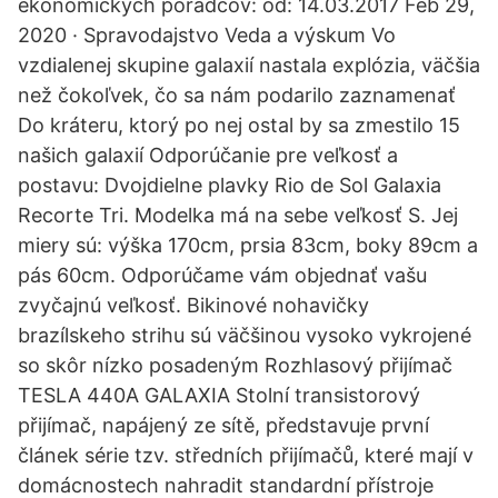
ekonomických poradcov: od: 14.03.2017 Feb 29,
2020 · Spravodajstvo Veda a výskum Vo
vzdialenej skupine galaxií nastala explózia, väčšia
než čokoľvek, čo sa nám podarilo zaznamenať
Do kráteru, ktorý po nej ostal by sa zmestilo 15
našich galaxií Odporúčanie pre veľkosť a
postavu: Dvojdielne plavky Rio de Sol Galaxia
Recorte Tri. Modelka má na sebe veľkosť S. Jej
miery sú: výška 170cm, prsia 83cm, boky 89cm a
pás 60cm. Odporúčame vám objednať vašu
zvyčajnú veľkosť. Bikinové nohavičky
brazílskeho strihu sú väčšinou vysoko vykrojené
so skôr nízko posadeným Rozhlasový přijímač
TESLA 440A GALAXIA Stolní transistorový
přijímač, napájený ze sítě, představuje první
článek série tzv. středních přijímačů, které mají v
domácnostech nahradit standardní přístroje