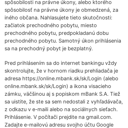
spôsobilosti na právne úkony, alebo ktorého
spôsobilosť na právne úkony je obmedzená, za
iného občana. Nahlasujete tieto skutočnosti:
začiatok prechodného pobytu, miesto
prechodného pobytu, predpokladanú dobu
prechodného pobytu. Samotný úkon prihlásenia
sa na prechodný pobyt je bezplatný.
Pred prihlásením sa do internet bankingu vždy
skontrolujte, že v hornom riadku prehliadača je
adresa https://online.mbank.sk/sk/Login (alebo
online.mbank.sk/sk/Login) a ikona visacieho
zámku, väčšinou aj s popiskom mBank S.A. Tiež
sa uistite, že ste sa sem nedostali z vyhľadávača,
z odkazu v e-maili alebo na sociálnych sieťach.
Prihlásenie. V počítači prejdite na gmail.com.
Zadajte e-mailovú adresu svojho účtu Google