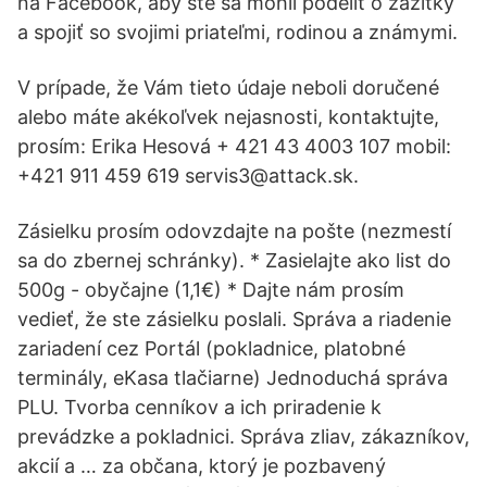
na Facebook, aby ste sa mohli podeliť o zážitky
a spojiť so svojimi priateľmi, rodinou a známymi.
V prípade, že Vám tieto údaje neboli doručené
alebo máte akékoľvek nejasnosti, kontaktujte,
prosím: Erika Hesová + 421 43 4003 107 mobil:
+421 911 459 619 servis3@attack.sk.
Zásielku prosím odovzdajte na pošte (nezmestí
sa do zbernej schránky). * Zasielajte ako list do
500g - obyčajne (1,1€) * Dajte nám prosím
vedieť, že ste zásielku poslali. Správa a riadenie
zariadení cez Portál (pokladnice, platobné
terminály, eKasa tlačiarne) Jednoduchá správa
PLU. Tvorba cenníkov a ich priradenie k
prevádzke a pokladnici. Správa zliav, zákazníkov,
akcií a … za občana, ktorý je pozbavený