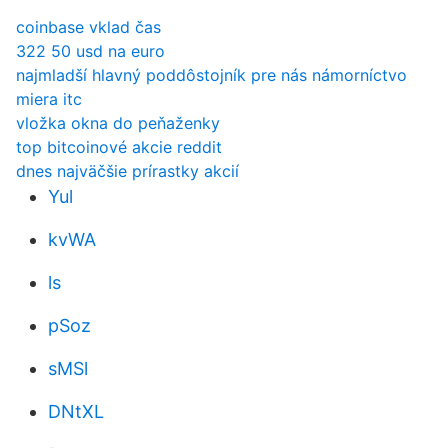
coinbase vklad čas
322 50 usd na euro
najmladší hlavný poddôstojník pre nás námorníctvo
miera itc
vložka okna do peňaženky
top bitcoinové akcie reddit
dnes najväčšie prírastky akcií
Yul
kvWA
ls
pSoz
sMSl
DNtXL