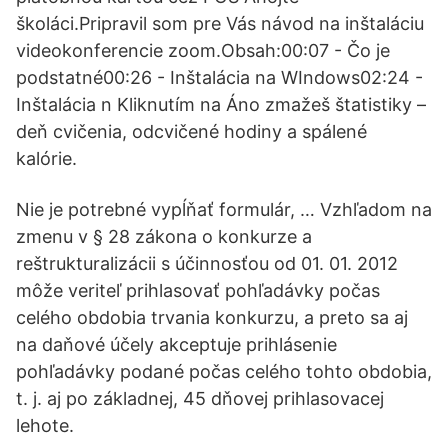
školáci.Pripravil som pre Vás návod na inštaláciu
videokonferencie zoom.Obsah:00:07 - Čo je
podstatné00:26 - Inštalácia na WIndows02:24 -
Inštalácia n Kliknutím na Áno zmažeš štatistiky –
deň cvičenia, odcvičené hodiny a spálené
kalórie.
Nie je potrebné vypĺňať formulár, … Vzhľadom na
zmenu v § 28 zákona o konkurze a
reštrukturalizácii s účinnosťou od 01. 01. 2012
môže veriteľ prihlasovať pohľadávky počas
celého obdobia trvania konkurzu, a preto sa aj
na daňové účely akceptuje prihlásenie
pohľadávky podané počas celého tohto obdobia,
t. j. aj po základnej, 45 dňovej prihlasovacej
lehote.