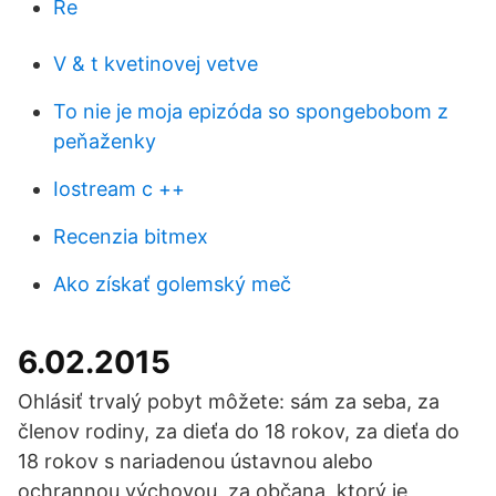
Re
V & t kvetinovej vetve
To nie je moja epizóda so spongebobom z
peňaženky
Iostream c ++
Recenzia bitmex
Ako získať golemský meč
6.02.2015
Ohlásiť trvalý pobyt môžete: sám za seba, za
členov rodiny, za dieťa do 18 rokov, za dieťa do
18 rokov s nariadenou ústavnou alebo
ochrannou výchovou, za občana, ktorý je